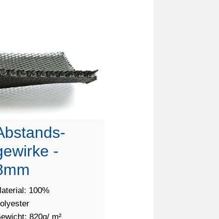
Abstands-
gewirke -
8mm
aterial: 100%
olyester
ewicht: 820g/ m²