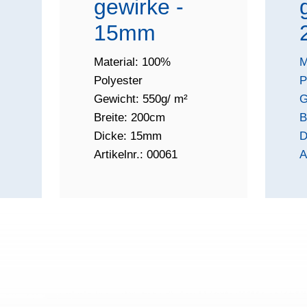
gewirke -
15mm
Material: 100%
M
Polyester
P
Gewicht: 550g/ m²
G
Breite: 200cm
B
Dicke: 15mm
D
Artikelnr.: 00061
A