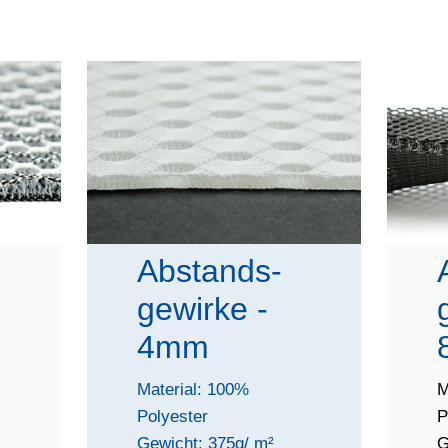
Abstands-
gewirke -
4mm
Material: 100%
M
Polyester
P
Gewicht: 375g/ m²
G